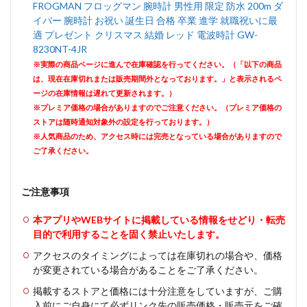
FROGMAN フロッグマン 腕時計 男性用 限定 防水 200m ダ
イバー 腕時計 お祝い 誕生日 合格 卒業 進学 就職祝いに最
適 プレゼント クリスマス 結婚 レッド 電波時計 GW-
8230NT-4JR
※実際の商品ページに進んで在庫確認を行ってください。（「以下の商品
は、現在在庫切れまたは販売期間外となっております。」と表示されるペ
ージの在庫情報は遅れて更新されます。）
※プレミア価格の場合がありますのでご注意ください。（プレミア価格の
ストアは随時通知対象外の設定を行っております。）
※人気商品のため、アクセス時には完売となっている場合がありますので
ご了承ください。
ご注意事項
本アプリやWEBサイトに掲載している情報をせどり・転売
目的で利用することを固く禁止いたします。
アクセスのタイミングによっては在庫切れの場合や、価格
が変更されている場合があることをご了承ください。
掲載するストアと価格には十分注意をしていますが、ご購
入前にご自身にて必ずリンク先の販売価格・販売元をご確