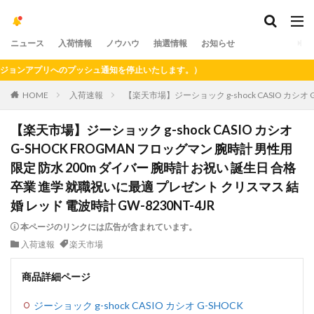
ニュース
入荷情報
ノウハウ
抽選情報
お知らせ
ンアプリへのプッシュ通知を停止いたします。）
HOME
入荷速報
【楽天市場】ジーショック g-shock CASIO カシオ
【楽天市場】ジーショック g-shock CASIO カシオ
G-SHOCK FROGMAN フロッグマン 腕時計 男性用
限定 防水 200m ダイバー 腕時計 お祝い 誕生日 合格
卒業 進学 就職祝いに最適 プレゼント クリスマス 結
婚 レッド 電波時計 GW-8230NT-4JR
本ページのリンクには広告が含まれています。
入荷速報
楽天市場
商品詳細ページ
ジーショック g-shock CASIO カシオ G-SHOCK