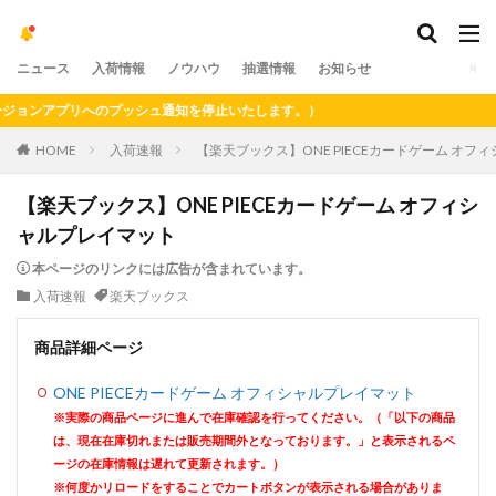
ニュース
入荷情報
ノウハウ
抽選情報
お知らせ
ョンアプリへのプッシュ通知を停止いたします。）
HOME
入荷速報
【楽天ブックス】ONE PIECEカードゲーム オフ
【楽天ブックス】ONE PIECEカードゲーム オフィシ
ャルプレイマット
本ページのリンクには広告が含まれています。
入荷速報
楽天ブックス
商品詳細ページ
ONE PIECEカードゲーム オフィシャルプレイマット
※実際の商品ページに進んで在庫確認を行ってください。（「以下の商品
は、現在在庫切れまたは販売期間外となっております。」と表示されるペ
ージの在庫情報は遅れて更新されます。）
※何度かリロードをすることでカートボタンが表示される場合がありま