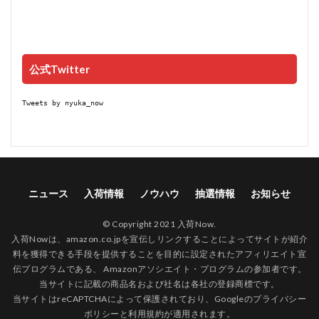
公式Twitter
Tweets by nyuka_now
ニュース
入荷情報
ノウハウ
抽選情報
お知らせ
© Copyright 2021 入荷Now.
入荷Nowは、amazon.co.jpを宣伝しリンクすることによってサイトが紹介
料を獲得できる手段を提供することを目的に設定されたアフィリエイト宣
伝プログラムである、 Amazonアソシエイト・プログラムの参加者です。
当サイトに記載の商品名および社名は各社の登録商標です。
当サイトはreCAPTCHAによって保護されており、Googleの
プライバシー
ポリシー
と
利用規約
が適用されます。