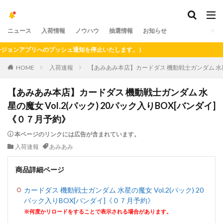
ニュース
入荷情報
ノウハウ
抽選情報
お知らせ
ョンアプリへのプッシュ通知を停止いたします。）
HOME
入荷速報
【あみあみ本店】カードダス 機動戦士ガンダム 水星の魔
【あみあみ本店】カードダス 機動戦士ガンダム 水
星の魔女 Vol.2(パック) 20パック入りBOX[バンダイ]
《０７月予約》
本ページのリンクには広告が含まれています。
入荷速報
あみあみ
商品詳細ページ
カードダス 機動戦士ガンダム 水星の魔女 Vol.2(パック) 20
パック入りBOX[バンダイ]《０７月予約》
※何度かリロードをすることで表示される場合があります。