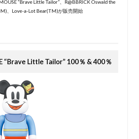
 “Brave Little Tailor”、R@BBRICK Oswald the
TM)、Love-a-Lot Bear(TM)が販売開始
rave Little Tailor” 100％ & 400％