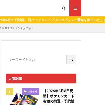
21日以降、旧バージョンアプリへのプッシュ通知を停止いたします。）
DAI SPIRITS]《０９月予約》
人気記事
【2026年8月6日更
抽選情報
新】ポケモンカード
各種の抽選・予約情