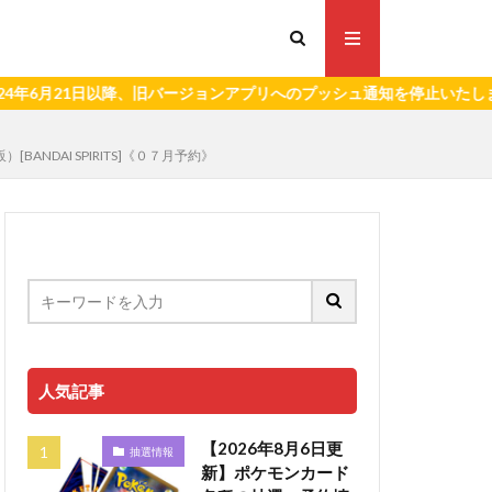
21日以降、旧バージョンアプリへのプッシュ通知を停止いたします。）
販）[BANDAI SPIRITS]《０７月予約》
人気記事
【2026年8月6日更
抽選情報
新】ポケモンカード