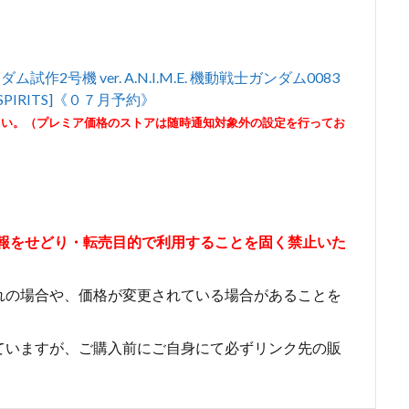
ンダム試作2号機 ver. A.N.I.M.E. 機動戦士ガンダム0083
 SPIRITS]《０７月予約》
さい。（プレミア価格のストアは随時通知対象外の設定を行ってお
情報をせどり・転売目的で利用することを固く禁止いた
れの場合や、価格が変更されている場合があることを
ていますが、ご購入前にご自身にて必ずリンク先の販