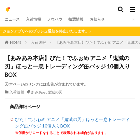
ニュース
入荷情報
ノウハウ
抽選情報
お知らせ
ョンアプリへのプッシュ通知を停止いたします。）
HOME
入荷速報
【あみあみ本店】ぴた！でふぉめ アニメ「鬼滅の刃
【あみあみ本店】ぴた！でふぉめ アニメ「鬼滅の
刃」ほっと一息トレーディング缶バッジ 10個入り
BOX
本ページのリンクには広告が含まれています。
入荷速報
あみあみ
,
鬼滅の刃
商品詳細ページ
ぴた！でふぉめ アニメ「鬼滅の刃」ほっと一息トレーディ
ング缶バッジ 10個入りBOX
※何度かリロードをすることで表示される場合があります。