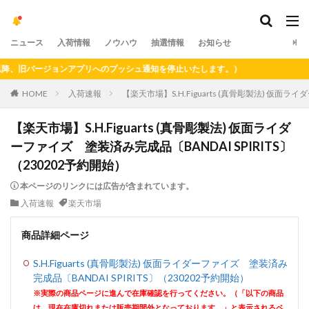
ニュース
入荷情報
ノウハウ
抽選情報
お知らせ
、旧バージョンアプリへのプッシュ通知を停止いたします。）
HOME
入荷速報
【楽天市場】S.H.Figuarts (真骨彫製法) 仮面ラ
【楽天市場】S.H.Figuarts (真骨彫製法) 仮面ライダ
ーファイズ 塗装済み完成品〔BANDAI SPIRITS〕
（230202予約開始）
本ページのリンクには広告が含まれています。
入荷速報
楽天市場
商品詳細ページ
S.H.Figuarts (真骨彫製法) 仮面ライダーファイズ 塗装済み
完成品〔BANDAI SPIRITS〕（230202予約開始）
※実際の商品ページに進んで在庫確認を行ってください。（「以下の商品
は、現在在庫切れまたは販売期間外となっております。」と表示されるペ