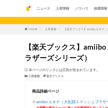
ニュース
入荷情報
ノウハウ
抽選情報
【重要
HOME
入荷速報
【楽天ブックス】amiibo ルキ
【楽天ブックス】amiib
ラザーズシリーズ）
本ページのリンクには広告が含まれています。
入荷速報
楽天ブックス
商品詳細ページ
amiibo ルキナ（大乱闘スマッシュブラ
※実際の商品ページに進んで在庫確認を行ってく