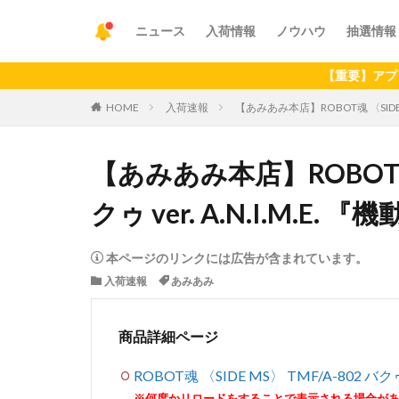
ニュース
入荷情報
ノウハウ
抽選情報
【重要】アプリの最新バ
HOME
入荷速報
【あみあみ本店】ROBOT魂 〈SIDE MS
【あみあみ本店】ROBOT魂 〈
クゥ ver. A.N.I.M.E
本ページのリンクには広告が含まれています。
入荷速報
あみあみ
商品詳細ページ
ROBOT魂 〈SIDE MS〉 TMF/A-802 バク
※何度かリロードをすることで表示される場合が