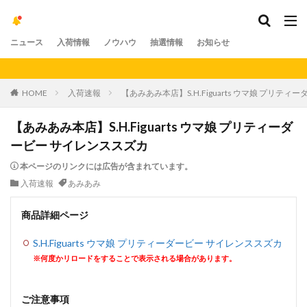
ニュース
入荷情報
ノウハウ
抽選情報
お知らせ
【重要
HOME
入荷速報
【あみあみ本店】S.H.Figuarts ウマ娘 プリテ
【あみあみ本店】S.H.Figuarts ウマ娘 プリティーダ
ービー サイレンススズカ
本ページのリンクには広告が含まれています。
入荷速報
あみあみ
商品詳細ページ
S.H.Figuarts ウマ娘 プリティーダービー サイレンススズカ
※何度かリロードをすることで表示される場合があります。
ご注意事項