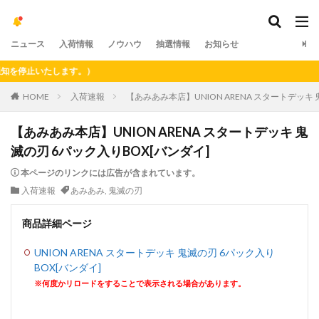
ニュース
入荷情報
ノウハウ
抽選情報
お知らせ
停止いたします。）
HOME
入荷速報
【あみあみ本店】UNION ARENA スタートデッキ 
【あみあみ本店】UNION ARENA スタートデッキ 鬼
滅の刃 6パック入りBOX[バンダイ]
本ページのリンクには広告が含まれています。
入荷速報
あみあみ
,
鬼滅の刃
商品詳細ページ
UNION ARENA スタートデッキ 鬼滅の刃 6パック入り
BOX[バンダイ]
※何度かリロードをすることで表示される場合があります。