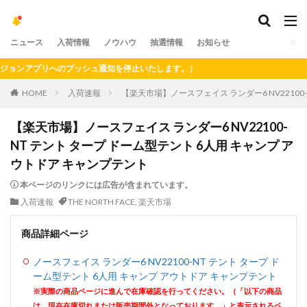
ニュース
入荷情報
ノウハウ
抽選情報
お知らせ
ンアプリへのプッシュ通知を停止いたします。）
HOME
入荷速報
【楽天市場】ノースフェイス ランダー6 NV22100
【楽天市場】ノースフェイス ランダー6 NV22100-
NT テント タープ ドーム型テント 6人用 キャンプ ア
ウトドア キャンプテント
本ページのリンクには広告が含まれています。
入荷速報
THE NORTH FACE
,
楽天市場
商品詳細ページ
ノースフェイス ランダー6 NV22100-NT テント タープ ド
ーム型テント 6人用 キャンプ アウトドア キャンプテント
※実際の商品ページに進んで在庫確認を行ってください。（「以下の商品
は、現在在庫切れまたは販売期間外となっております。」と表示されるペ