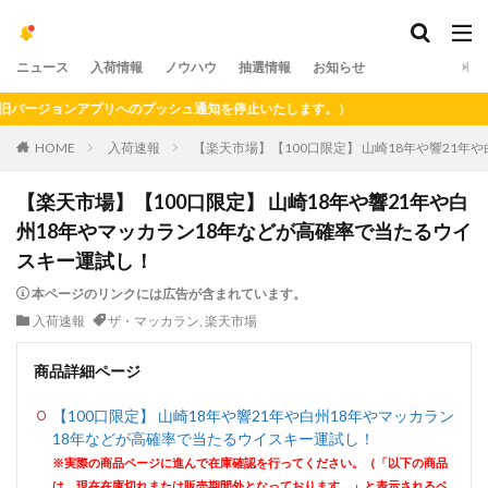
ニュース
入荷情報
ノウハウ
抽選情報
お知らせ
ージョンアプリへのプッシュ通知を停止いたします。）
HOME
入荷速報
【楽天市場】【100口限定】 山崎18年や響21
【楽天市場】【100口限定】 山崎18年や響21年や白
州18年やマッカラン18年などが高確率で当たるウイ
スキー運試し！
本ページのリンクには広告が含まれています。
入荷速報
ザ・マッカラン
,
楽天市場
商品詳細ページ
【100口限定】 山崎18年や響21年や白州18年やマッカラン
18年などが高確率で当たるウイスキー運試し！
※実際の商品ページに進んで在庫確認を行ってください。（「以下の商品
は、現在在庫切れまたは販売期間外となっております。」と表示されるペ