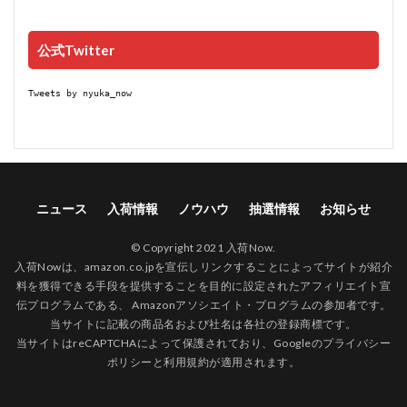
公式Twitter
Tweets by nyuka_now
ニュース
入荷情報
ノウハウ
抽選情報
お知らせ
© Copyright 2021 入荷Now.
入荷Nowは、amazon.co.jpを宣伝しリンクすることによってサイトが紹介
料を獲得できる手段を提供することを目的に設定されたアフィリエイト宣
伝プログラムである、 Amazonアソシエイト・プログラムの参加者です。
当サイトに記載の商品名および社名は各社の登録商標です。
当サイトはreCAPTCHAによって保護されており、Googleの
プライバシー
ポリシー
と
利用規約
が適用されます。