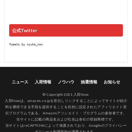
公式Twitter
Tweets by nyuka_now
ニュース
入荷情報
ノウハウ
抽選情報
お知らせ
© Copyright 2021 入荷Now.
入荷Nowは、amazon.co.jpを宣伝しリンクすることによってサイトが紹介
料を獲得できる手段を提供することを目的に設定されたアフィリエイト宣
伝プログラムである、 Amazonアソシエイト・プログラムの参加者です。
当サイトに記載の商品名および社名は各社の登録商標です。
当サイトはreCAPTCHAによって保護されており、Googleの
プライバシー
ポリシー
と
利用規約
が適用されます。