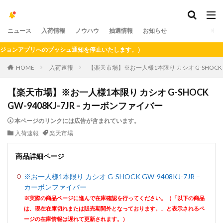
ニュース
入荷情報
ノウハウ
抽選情報
お知らせ
ンアプリへのプッシュ通知を停止いたします。）
HOME
入荷速報
【楽天市場】※お一人様1本限り カシオ G-SHOCK G
【楽天市場】※お一人様1本限り カシオ G-SHOCK
GW-9408KJ-7JR – カーボンファイバー
本ページのリンクには広告が含まれています。
入荷速報
楽天市場
商品詳細ページ
※お一人様1本限り カシオ G-SHOCK GW-9408KJ-7JR –
カーボンファイバー
※実際の商品ページに進んで在庫確認を行ってください。（「以下の商品
は、現在在庫切れまたは販売期間外となっております。」と表示されるペ
ージの在庫情報は遅れて更新されます。）