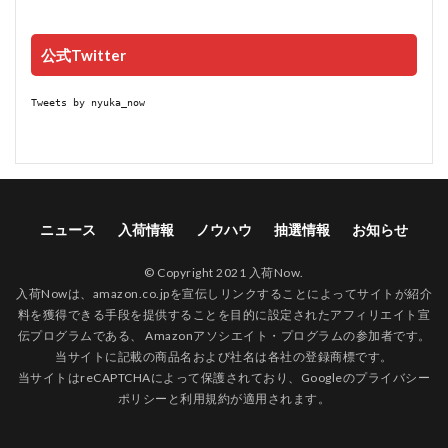
公式Twitter
Tweets by nyuka_now
ニュース
入荷情報
ノウハウ
抽選情報
お知らせ
© Copyright 2021 入荷Now.
入荷Nowは、amazon.co.jpを宣伝しリンクすることによってサイトが紹介
料を獲得できる手段を提供することを目的に設定されたアフィリエイト宣
伝プログラムである、 Amazonアソシエイト・プログラムの参加者です。
当サイトに記載の商品名および社名は各社の登録商標です。
当サイトはreCAPTCHAによって保護されており、Googleの
プライバシー
ポリシー
と
利用規約
が適用されます。