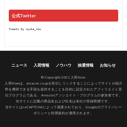
公式Twitter
Tweets by nyuka_now
ニュース
入荷情報
ノウハウ
抽選情報
お知らせ
© Copyright 2021 入荷Now.
入荷Nowは、amazon.co.jpを宣伝しリンクすることによってサイトが紹介
料を獲得できる手段を提供することを目的に設定されたアフィリエイト宣
伝プログラムである、 Amazonアソシエイト・プログラムの参加者です。
当サイトに記載の商品名および社名は各社の登録商標です。
当サイトはreCAPTCHAによって保護されており、Googleの
プライバシー
ポリシー
と
利用規約
が適用されます。