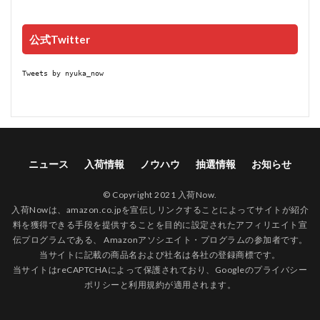
公式Twitter
Tweets by nyuka_now
ニュース
入荷情報
ノウハウ
抽選情報
お知らせ
© Copyright 2021 入荷Now.
入荷Nowは、amazon.co.jpを宣伝しリンクすることによってサイトが紹介
料を獲得できる手段を提供することを目的に設定されたアフィリエイト宣
伝プログラムである、 Amazonアソシエイト・プログラムの参加者です。
当サイトに記載の商品名および社名は各社の登録商標です。
当サイトはreCAPTCHAによって保護されており、Googleの
プライバシー
ポリシー
と
利用規約
が適用されます。