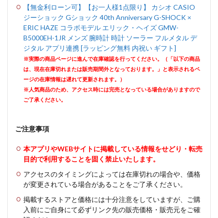
【無金利ローン可】【お一人様1点限り】 カシオ CASIO
ジーショック Gショック 40th Anniversary G-SHOCK ×
ERIC HAZE コラボモデル エリック・ヘイズ GMW-
B5000EH-1JR メンズ 腕時計 時計 ソーラー フルメタル デ
ジタル アプリ連携 [ラッピング無料 内祝い ギフト]
※実際の商品ページに進んで在庫確認を行ってください。（「以下の商品
は、現在在庫切れまたは販売期間外となっております。」と表示されるペ
ージの在庫情報は遅れて更新されます。）
※人気商品のため、アクセス時には完売となっている場合がありますので
ご了承ください。
ご注意事項
本アプリやWEBサイトに掲載している情報をせどり・転売
目的で利用することを固く禁止いたします。
アクセスのタイミングによっては在庫切れの場合や、価格
が変更されている場合があることをご了承ください。
掲載するストアと価格には十分注意をしていますが、ご購
入前にご自身にて必ずリンク先の販売価格・販売元をご確