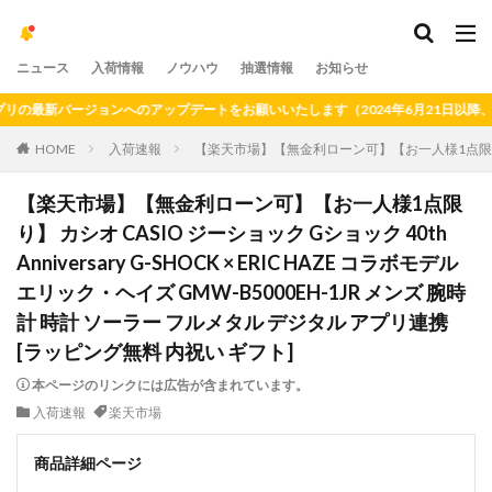
ニュース
入荷情報
ノウハウ
抽選情報
お知らせ
新バージョンへのアップデートをお願いいたします（2024年6月21日以降、旧バ
HOME
入荷速報
【楽天市場】【無金利ローン可】【お一人様1点限り】 カシオ 
【楽天市場】【無金利ローン可】【お一人様1点限
り】 カシオ CASIO ジーショック Gショック 40th
Anniversary G-SHOCK × ERIC HAZE コラボモデル
エリック・ヘイズ GMW-B5000EH-1JR メンズ 腕時
計 時計 ソーラー フルメタル デジタル アプリ連携
[ラッピング無料 内祝い ギフト]
本ページのリンクには広告が含まれています。
入荷速報
楽天市場
商品詳細ページ