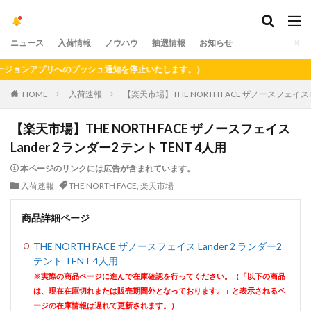
ニュース
入荷情報
ノウハウ
抽選情報
お知らせ
ョンアプリへのプッシュ通知を停止いたします。）
HOME
入荷速報
【楽天市場】THE NORTH FACE ザノースフェイス La
【楽天市場】THE NORTH FACE ザノースフェイス
Lander 2 ランダー2 テント TENT 4人用
本ページのリンクには広告が含まれています。
入荷速報
THE NORTH FACE
,
楽天市場
商品詳細ページ
THE NORTH FACE ザノースフェイス Lander 2 ランダー2
テント TENT 4人用
※実際の商品ページに進んで在庫確認を行ってください。（「以下の商品
は、現在在庫切れまたは販売期間外となっております。」と表示されるペ
ージの在庫情報は遅れて更新されます。）