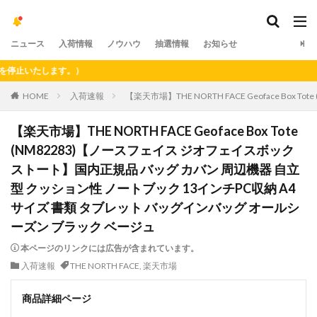
ニュース
入荷情報
ノウハウ
抽選情報
お知らせ
いたします。）
HOME
入荷速報
【楽天市場】THE NORTH FACE Geoface
【楽天市場】THE NORTH FACE Geoface Box Tote
(NM82283)【ノースフェイス ジオフェイスボック
ストート】国内正規品 バッグ カバン 周辺機器 自立
型 クッション性 ノートブック 13インチPC収納 A4
サイズ 書類 タブレット バッグインバッグ オールシ
ーズン ブラック ベージュ
本ページのリンクには広告が含まれています。
入荷速報
THE NORTH FACE
,
楽天市場
商品詳細ページ