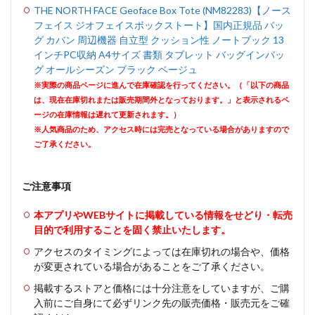
THE NORTH FACE Geoface Box Tote (NM82283)【ノース
フェイス ジオフェイスボックストート】国内正規品 バッ
グ カバン 周辺機器 自立型 クッション性 ノートブック 13
インチPC収納 A4サイズ 書類 タブレット バッグインバッ
グ オールシーズン ブラック ベージュ
※実際の商品ページに進んで在庫確認を行ってください。（「以下の商品
は、現在在庫切れまたは販売期間外となっております。」と表示されるペ
ージの在庫情報は遅れて更新されます。）
※人気商品のため、アクセス時には完売となっている場合がありますので
ご了承ください。
ご注意事項
本アプリやWEBサイトに掲載している情報をせどり・転売
目的で利用することを固く禁止いたします。
アクセスのタイミングによっては在庫切れの場合や、価格
が変更されている場合があることをご了承ください。
掲載するストアと価格には十分注意をしていますが、ご購
入前にご自身にて必ずリンク先の販売価格・販売元をご確