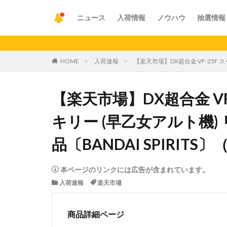
ニュース
入荷情報
ノウハウ
抽選情報
【重要
HOME
入荷速報
【楽天市場】DX超合金 VF-25F 
【楽天市場】DX超合金 V
キリー (早乙女アルト機)
品〔BANDAI SPIRITS
本ページのリンクには広告が含まれています。
入荷速報
楽天市場
商品詳細ページ