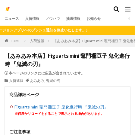
ニュース
入荷情報
ノウハウ
抽選情報
お知らせ
ョンアプリへのプッシュ通知を停止いたします。）
HOME
入荷速報
【あみあみ本店】Figuarts mini 竈門禰豆子 鬼
【あみあみ本店】Figuarts mini 竈門禰豆子 鬼化進行
時 『鬼滅の刃』
本ページのリンクには広告が含まれています。
入荷速報
あみあみ
,
鬼滅の刃
商品詳細ページ
Figuarts mini 竈門禰豆子 鬼化進行時 『鬼滅の刃』
※何度かリロードをすることで表示される場合があります。
ご注意事項