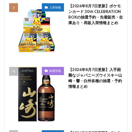
【2026年8月7日更新】ポケモ
入荷情報
ンカード 30th CELEBRATION
BOXの抽選予約・先着販売・在
庫あり・再販入荷情報まとめ
【2026年8月7日更新】入手困
抽選情報
難なジャパニーズウイスキー山
崎・響・白州各種の抽選・予約
情報まとめ