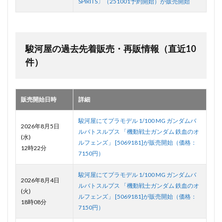
SPIRITS〕（251001予約開始）が販売開始
駿河屋の過去先着販売・再販情報（直近10
件）
販売開始日時
詳細
駿河屋にてプラモデル 1/100 MG ガンダムバ
2026年8月5日
ルバトスルプス 「機動戦士ガンダム 鉄血のオ
(水)
ルフェンズ」 [5069181]が販売開始（価格：
12時22分
7150円）
駿河屋にてプラモデル 1/100 MG ガンダムバ
2026年8月4日
ルバトスルプス 「機動戦士ガンダム 鉄血のオ
(火)
ルフェンズ」 [5069181]が販売開始（価格：
18時08分
7150円）