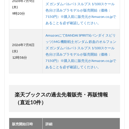
2026年7月9日
ズ ガンダムバルバトスルプス 1/100スケール
(木)
色分け済みプラモデルが販売開始（価格：
9時20分
7150円）※購入前に販売元がAmazon.co.jpで
あることを必ず確認してください。
AmazonにてBANDAI SPIRITS(バンダイ スピリ
ッツ) MG 機動戦士ガンダム 鉄血のオルフェン
2026年7月8日
ズ ガンダムバルバトスルプス 1/100スケール
(水)
色分け済みプラモデルが販売開始（価格：
12時58分
7150円）※購入前に販売元がAmazon.co.jpで
あることを必ず確認してください。
楽天ブックスの過去先着販売・再販情報
（直近10件）
販売開始日時
詳細