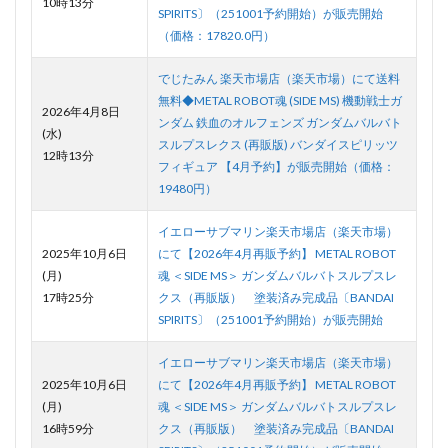
10時13分
SPIRITS〕（251001予約開始）が販売開始
（価格：17820.0円）
でじたみん 楽天市場店（楽天市場）にて送料
無料◆METAL ROBOT魂 (SIDE MS) 機動戦士ガ
2026年4月8日
ンダム 鉄血のオルフェンズ ガンダムバルバト
(水)
スルプスレクス (再販版) バンダイスピリッツ
12時13分
フィギュア 【4月予約】が販売開始（価格：
19480円）
イエローサブマリン楽天市場店（楽天市場）
2025年10月6日
にて【2026年4月再販予約】 METAL ROBOT
(月)
魂 ＜SIDE MS＞ ガンダムバルバトスルプスレ
17時25分
クス（再販版） 塗装済み完成品〔BANDAI
SPIRITS〕（251001予約開始）が販売開始
イエローサブマリン楽天市場店（楽天市場）
2025年10月6日
にて【2026年4月再販予約】 METAL ROBOT
(月)
魂 ＜SIDE MS＞ ガンダムバルバトスルプスレ
16時59分
クス（再販版） 塗装済み完成品〔BANDAI