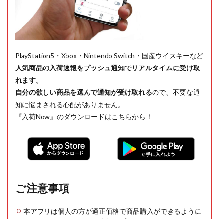
PlayStation5・Xbox・Nintendo Switch・国産ウイスキーなど
人気商品の入荷速報をプッシュ通知でリアルタイムに受け取
れます。
自分の欲しい商品を選んで通知が受け取れる
ので、不要な通
知に悩まされる心配がありません。
『入荷Now』のダウンロードはこちらから！
ご注意事項
本アプリは個人の方が適正価格で商品購入ができるように