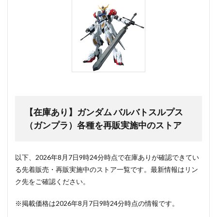
【在庫あり】ガンダム バルバトスルプス
（ガンプラ）各種を再販実施中のストア
以下、2026年8月7日9時24分時点で在庫ありが確認できてい
る先着販売・再販実施中のストア一覧です。最新情報はリン
ク先をご確認ください。
※掲載価格は2026年8月7日9時24分時点の情報です。