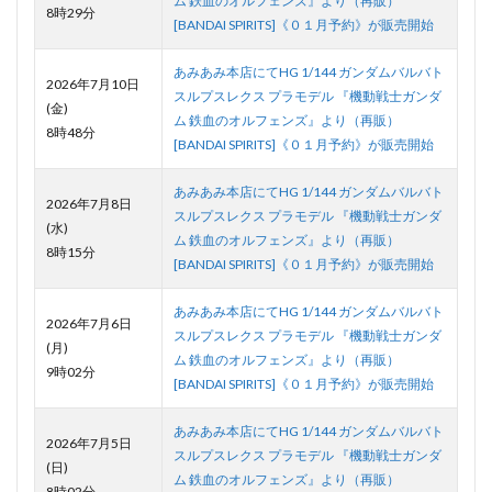
ム 鉄血のオルフェンズ』より（再販）
8時29分
[BANDAI SPIRITS]《０１月予約》が販売開始
あみあみ本店にてHG 1/144 ガンダムバルバト
2026年7月10日
スルプスレクス プラモデル 『機動戦士ガンダ
(金)
ム 鉄血のオルフェンズ』より（再販）
8時48分
[BANDAI SPIRITS]《０１月予約》が販売開始
あみあみ本店にてHG 1/144 ガンダムバルバト
2026年7月8日
スルプスレクス プラモデル 『機動戦士ガンダ
(水)
ム 鉄血のオルフェンズ』より（再販）
8時15分
[BANDAI SPIRITS]《０１月予約》が販売開始
あみあみ本店にてHG 1/144 ガンダムバルバト
2026年7月6日
スルプスレクス プラモデル 『機動戦士ガンダ
(月)
ム 鉄血のオルフェンズ』より（再販）
9時02分
[BANDAI SPIRITS]《０１月予約》が販売開始
あみあみ本店にてHG 1/144 ガンダムバルバト
2026年7月5日
スルプスレクス プラモデル 『機動戦士ガンダ
(日)
ム 鉄血のオルフェンズ』より（再販）
8時02分