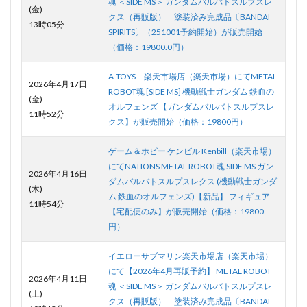
魂 ＜SIDE MS＞ ガンダムバルバトスルプスレ
(金)
クス（再販版） 塗装済み完成品〔BANDAI
13時05分
SPIRITS〕（251001予約開始）が販売開始
（価格：19800.0円）
A-TOYS 楽天市場店（楽天市場）にてMETAL
2026年4月17日
ROBOT魂 [SIDE MS] 機動戦士ガンダム 鉄血の
(金)
オルフェンズ 【ガンダムバルバトスルプスレ
11時52分
クス】が販売開始（価格：19800円）
ゲーム＆ホビー ケンビル Kenbill（楽天市場）
にてNATIONS METAL ROBOT魂 SIDE MS ガン
2026年4月16日
ダムバルバトスルプスレクス (機動戦士ガンダ
(木)
ム 鉄血のオルフェンズ)【新品】 フィギュア
11時54分
【宅配便のみ】が販売開始（価格：19800
円）
イエローサブマリン楽天市場店（楽天市場）
にて【2026年4月再販予約】 METAL ROBOT
2026年4月11日
魂 ＜SIDE MS＞ ガンダムバルバトスルプスレ
(土)
クス（再販版） 塗装済み完成品〔BANDAI