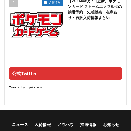
【2026年8月7日更新】ポケモ
入荷情報
ンカード ストームエメラルダの
抽選予約・先着販売・在庫あ
り・再販入荷情報まとめ
公式Twitter
Tweets by nyuka_now
ニュース
入荷情報
ノウハウ
抽選情報
お知らせ