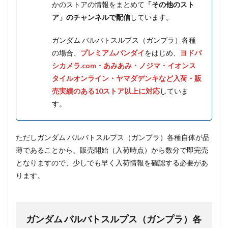
かのストアの情報をまとめて
「その他のスト
ア」のチャンネルで配信
しています。
ガンダム バルバトスルプス（ガンプラ）各種
の場合、
プレミアムバンダイ
をはじめ、
ヨドバ
シカメラ.com・あみあみ・ノジマ・イオンス
タイルオンライン・ヤマダデンキなど入荷・販
売実績のある10ストア以上に対応
していま
す。
ただしガンダム バルバトスルプス（ガンプラ）各種自体が品
薄であることから、販売開始（入荷時点）から数分で即完売
となりますので、少しでも早く入荷情報を確認する必要があ
ります。
ガンダム バルバトスルプス（ガンプラ）各