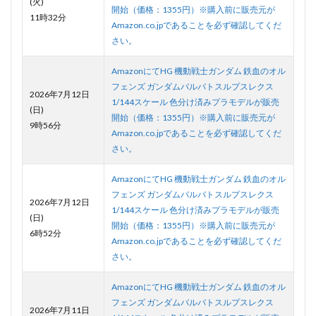
(火)
開始（価格：1355円）※購入前に販売元が
11時32分
Amazon.co.jpであることを必ず確認してくだ
さい。
AmazonにてHG 機動戦士ガンダム 鉄血のオル
フェンズ ガンダムバルバトスルプスレクス
2026年7月12日
1/144スケール 色分け済みプラモデルが販売
(日)
開始（価格：1355円）※購入前に販売元が
9時56分
Amazon.co.jpであることを必ず確認してくだ
さい。
AmazonにてHG 機動戦士ガンダム 鉄血のオル
フェンズ ガンダムバルバトスルプスレクス
2026年7月12日
1/144スケール 色分け済みプラモデルが販売
(日)
開始（価格：1355円）※購入前に販売元が
6時52分
Amazon.co.jpであることを必ず確認してくだ
さい。
AmazonにてHG 機動戦士ガンダム 鉄血のオル
フェンズ ガンダムバルバトスルプスレクス
2026年7月11日