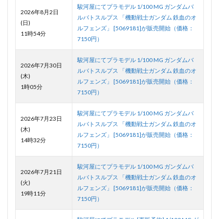
駿河屋にてプラモデル 1/100 MG ガンダムバ
2026年8月2日
ルバトスルプス 「機動戦士ガンダム 鉄血のオ
(日)
ルフェンズ」 [5069181]が販売開始（価格：
11時54分
7150円）
駿河屋にてプラモデル 1/100 MG ガンダムバ
2026年7月30日
ルバトスルプス 「機動戦士ガンダム 鉄血のオ
(木)
ルフェンズ」 [5069181]が販売開始（価格：
1時05分
7150円）
駿河屋にてプラモデル 1/100 MG ガンダムバ
2026年7月23日
ルバトスルプス 「機動戦士ガンダム 鉄血のオ
(木)
ルフェンズ」 [5069181]が販売開始（価格：
14時32分
7150円）
駿河屋にてプラモデル 1/100 MG ガンダムバ
2026年7月21日
ルバトスルプス 「機動戦士ガンダム 鉄血のオ
(火)
ルフェンズ」 [5069181]が販売開始（価格：
19時11分
7150円）