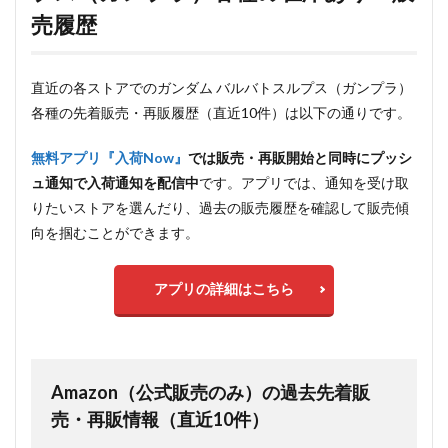
売履歴
直近の各ストアでのガンダム バルバトスルプス（ガンプラ）
各種の先着販売・再販履歴（直近10件）は以下の通りです。
無料アプリ『入荷Now』
では販売・再販開始と同時にプッシ
ュ通知で入荷通知を配信中
です。アプリでは、通知を受け取
りたいストアを選んだり、過去の販売履歴を確認して販売傾
向を掴むことができます。
アプリの詳細はこちら
Amazon（公式販売のみ）の過去先着販
売・再販情報（直近10件）