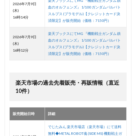
楽天ブックスにてMG 『機動戦士ガンダム 鉄
2026年7月9日
血のオルフェンズ』 1/100 ガンダムバルバト
(木)
スルプス (プラモデル)【クレジットカード決
16時14分
済限定】が販売開始（価格：7150円）
楽天ブックスにてMG 『機動戦士ガンダム 鉄
2026年7月9日
血のオルフェンズ』 1/100 ガンダムバルバト
(木)
スルプス (プラモデル)【クレジットカード決
16時12分
済限定】が販売開始（価格：7150円）
楽天市場の過去先着販売・再販情報（直近
10件）
販売開始日時
詳細
でじたみん 楽天市場店（楽天市場）にて送料
無料◆METAL ROBOT魂 (SIDE MS) 機動戦士ガ