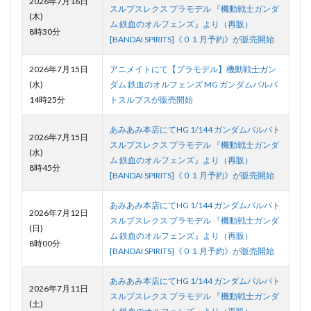
2026年7月16日
スルプスレクス プラモデル 『機動戦士ガンダ
(木)
ム 鉄血のオルフェンズ』より（再販）
8時30分
[BANDAI SPIRITS]《０１月予約》が販売開始
2026年7月15日
アニメイトにて【プラモデル】機動戦士ガン
(水)
ダム 鉄血のオルフェンズ MG ガンダムバルバ
14時25分
トスルプスが販売開始
あみあみ本店にてHG 1/144 ガンダムバルバト
2026年7月15日
スルプスレクス プラモデル 『機動戦士ガンダ
(水)
ム 鉄血のオルフェンズ』より（再販）
8時45分
[BANDAI SPIRITS]《０１月予約》が販売開始
あみあみ本店にてHG 1/144 ガンダムバルバト
2026年7月12日
スルプスレクス プラモデル 『機動戦士ガンダ
(日)
ム 鉄血のオルフェンズ』より（再販）
8時00分
[BANDAI SPIRITS]《０１月予約》が販売開始
あみあみ本店にてHG 1/144 ガンダムバルバト
2026年7月11日
スルプスレクス プラモデル 『機動戦士ガンダ
(土)