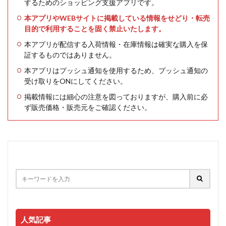
するためのショッピング支援アプリです。
本アプリやWEBサイトに掲載している情報をせどり・転売
目的で利用することを固く禁止いたします。
本アプリが配信する入荷情報・在庫情報は確実な購入を保
証するものではありません。
本アプリはプッシュ通知を使用するため、プッシュ通知の
受け取りをONにしてください。
掲載情報には細心の注意を図っておりますが、購入前に必
ず販売価格・販売元をご確認ください。
人気記事