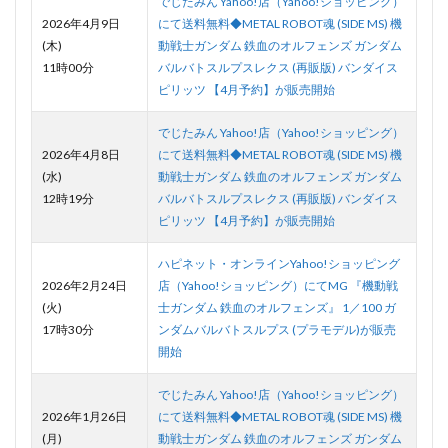
でじたみん Yahoo!店（Yahoo!ショッピング）
2026年4月9日
にて送料無料◆METAL ROBOT魂 (SIDE MS) 機
(木)
動戦士ガンダム 鉄血のオルフェンズ ガンダム
11時00分
バルバトスルプスレクス (再販版) バンダイス
ピリッツ 【4月予約】が販売開始
でじたみん Yahoo!店（Yahoo!ショッピング）
2026年4月8日
にて送料無料◆METAL ROBOT魂 (SIDE MS) 機
(水)
動戦士ガンダム 鉄血のオルフェンズ ガンダム
12時19分
バルバトスルプスレクス (再販版) バンダイス
ピリッツ 【4月予約】が販売開始
ハピネット・オンラインYahoo!ショッピング
2026年2月24日
店（Yahoo!ショッピング）にてMG 『機動戦
(火)
士ガンダム 鉄血のオルフェンズ』 1／100 ガ
17時30分
ンダムバルバトスルプス (プラモデル)が販売
開始
でじたみん Yahoo!店（Yahoo!ショッピング）
2026年1月26日
にて送料無料◆METAL ROBOT魂 (SIDE MS) 機
(月)
動戦士ガンダム 鉄血のオルフェンズ ガンダム