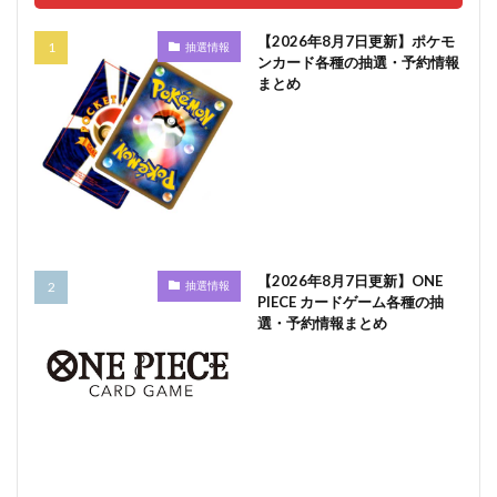
【2026年8月7日更新】ポケモ
抽選情報
ンカード各種の抽選・予約情報
まとめ
【2026年8月7日更新】ONE
抽選情報
PIECE カードゲーム各種の抽
選・予約情報まとめ