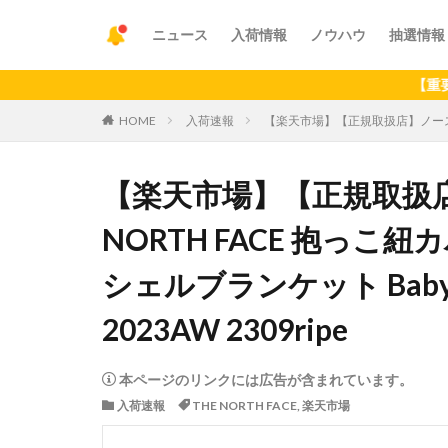
ニュース
入荷情報
ノウハウ
抽選情報
【重要】アプリ
HOME
入荷速報
【楽天市場】【正規取扱店】ノースフェイス 
【楽天市場】【正規取扱店
NORTH FACE 抱っこ
シェルブランケット Baby She
2023AW 2309ripe
本ページのリンクには広告が含まれています。
入荷速報
THE NORTH FACE
,
楽天市場